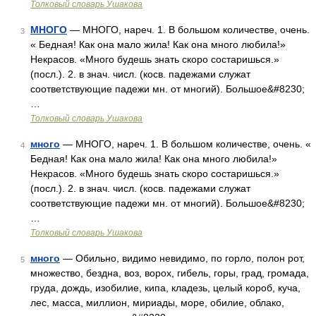
Толковый словарь Ушакова
МНОГО
— МНОГО, нареч. 1. В большом количестве, очень.
3
« Бедная! Как она мало жила! Как она много любила!»
Некрасов. «Много будешь знать скоро состаришься.»
(посл.). 2. в знач. числ. (косв. падежами служат
соответствующие падежи мн. от многий). Большое&#8230;
…
Толковый словарь Ушакова
много
— МНОГО, нареч. 1. В большом количестве, очень. «
4
Бедная! Как она мало жила! Как она много любила!»
Некрасов. «Много будешь знать скоро состаришься.»
(посл.). 2. в знач. числ. (косв. падежами служат
соответствующие падежи мн. от многий). Большое&#8230;
…
Толковый словарь Ушакова
много
— Обильно, видимо невидимо, по горло, полон рот,
5
множество, бездна, воз, ворох, гибель, горы, град, громада,
груда, дождь, изобилие, кипа, кладезь, целый короб, куча,
лес, масса, миллион, мириады, море, обилие, облако,