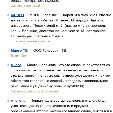
орава, плеяда, поток,&#8230; …
Словарь синонимов
МНОГО
— МНОГО, больше. 1. нареч. и в знач. сказ. Вполне
6
достаточно или в избытке. М. знает. М. народу. Здесь м.
интересного. Посетителей м. 2. (дат. по многу), неопред.
колич. Большое, достаточное количество. М. лет прошло.
По многу раз повторять. 3.&#8230; …
Толковый словарь Ожегова
Много ТВ
— ООО Телесерия ТВ …
7
Википедия
много
— Много, напомним, что это слово не сочетается со
8
словами столько и сколько: выражения сколько много и
столько много – неправильны; существуют другие и притом
абсолютно корректные способы передать эмоциональное
отношение к увиденному большому&#8230; …
Словарь ошибок русского языка
много…
— Первая часть составных прил. и отвлеч. сущ.,
9
указывающая на то, что качество или предмет,
обозначаемые второю частью составного слова, мыслятся в