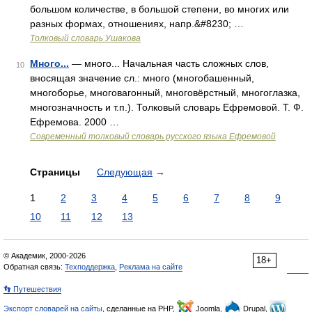
большом количестве, в большой степени, во многих или
разных формах, отношениях, напр.&#8230; …
Толковый словарь Ушакова
Много...
— много... Начальная часть сложных слов,
10
вносящая значение сл.: много (многобашенный,
многоборье, многовагонный, многовёрстный, многоглазка,
многозначность и т.п.). Толковый словарь Ефремовой. Т. Ф.
Ефремова. 2000 …
Современный толковый словарь русского языка Ефремовой
Страницы
Следующая
→
1
2
3
4
5
6
7
8
9
10
11
12
13
© Академик, 2000-2026
18+
Обратная связь:
Техподдержка
,
Реклама на сайте
👣 Путешествия
Экспорт словарей на сайты
, сделанные на PHP,
Joomla,
Drupal,