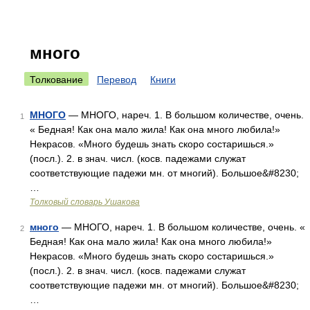
много
Толкование
Перевод
Книги
МНОГО
— МНОГО, нареч. 1. В большом количестве, очень.
1
« Бедная! Как она мало жила! Как она много любила!»
Некрасов. «Много будешь знать скоро состаришься.»
(посл.). 2. в знач. числ. (косв. падежами служат
соответствующие падежи мн. от многий). Большое&#8230;
…
Толковый словарь Ушакова
много
— МНОГО, нареч. 1. В большом количестве, очень. «
2
Бедная! Как она мало жила! Как она много любила!»
Некрасов. «Много будешь знать скоро состаришься.»
(посл.). 2. в знач. числ. (косв. падежами служат
соответствующие падежи мн. от многий). Большое&#8230;
…